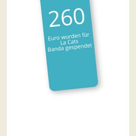
260
Euro wurden für
La Cats
Banda gespendet