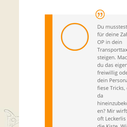
Du musstest
für deine Za
OP in dein
Transporttax
steigen. Ma
du das eigen
freiwillig od
dein Person
fiese Tricks,
da
hineinzube
en? Mir wirf
oft Leckerlis
die Kiste. W