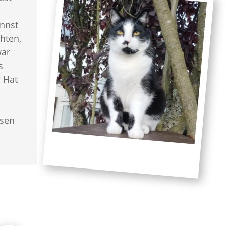
e
nnst
hten,
war
s
? Hat
l
sen