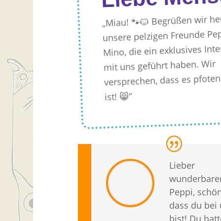
„Miau! 🐾🐱 Begrüßen wir he
unsere pelzigen Freunde Pe
Mino, die ein exklusives Int
mit uns geführt haben. Wir
versprechen, dass es pfoten
ist! 😸“
Lieber
wunderbare
Peppi, schön
dass du bei
bist! Du hatt