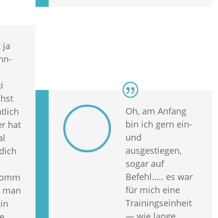
 ja
hn-
i
chst
Oh, am Anfang
tlich
bin ich gern ein-
er hat
und
al
ausgestiegen,
 dich
sogar auf
Befehl….. es war
komm
für mich eine
t man
Trainingseinheit
 in
— wie lange
ie