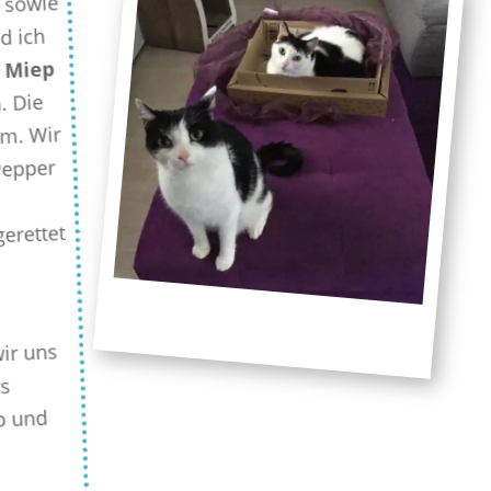
, sowie
d ich
 Miep
. Die
am. Wir
Pepper
erettet
ir uns
rs
ep und