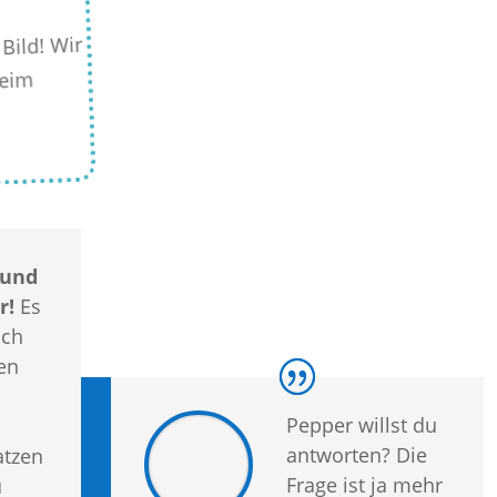
Bild! Wir
beim
 und
r!
Es
uch
en
Pepper willst du
antworten? Die
atzen
Frage ist ja mehr
u