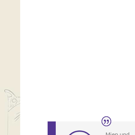
„Miep und