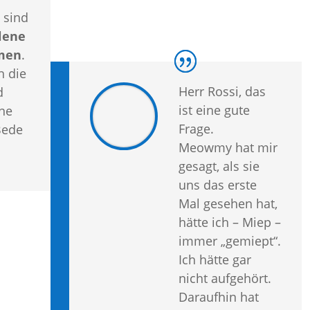
 sind
lene
men
.
h die
Herr Rossi, das
d
ist eine gute
ine
Frage.
Bede
Meowmy hat mir
gesagt, als sie
uns das erste
Mal gesehen hat,
hätte ich – Miep –
immer „gemiept“.
Ich hätte gar
nicht aufgehört.
Daraufhin hat