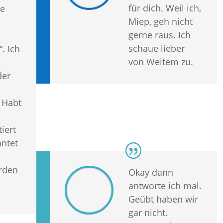
für dich. Weil ich,
ne
Miep, geh nicht
gerne raus. Ich
schaue lieber
. Ich
von Weitem zu.
,
der
 Habt
iert
nntet
rden
Okay dann
antworte ich mal.
Geübt haben wir
gar nicht.