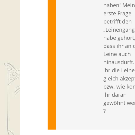
haben! Mei
erste Frage
betrifft den
„Leinengang“
habe gehört
dass ihr an 
Leine auch
hinausdürft.
ihr die Leine
gleich akzept
bzw. wie ko
ihr daran
gewöhnt we
?