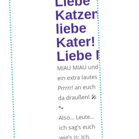
Liebe
Katzen,
liebe
Kater!
Liebe Mensc
MIAU MIAU und
ein extra lautes
an euch
Prrrrr!
da draußen! 🎤
🐾
Also… Leute…
ich sag’s euch
wie’s is: Ich,